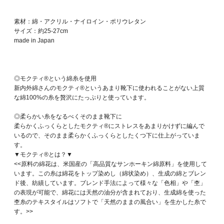
素材：綿・アクリル・ナイロイン・ポリウレタン
サイズ：約25-27cm
made in Japan
◎モクティ®という綿糸を使用
新内外綿さんのモクティ®︎というあまり靴下に使われることがない上質
な綿100%の糸を贅沢にたっぷりと使っています。
◎柔らかい糸をなるべくそのまま靴下に
柔らかくふっくらとしたモクティ®︎にストレスをあまりかけずに編んで
いるので、そのまま柔らかくふっくらとしたくつ下に仕上がっていま
す。
▼モクティ®とは？▼
<<原料の綿花は、米国産の「高品質なサンホーキン綿原料」を使用して
います。この糸は綿花をトップ染めし（綿状染め）、生成の綿とブレン
ド後、紡績しています。ブレンド手法によって様々な「色相」や「杢」
の表現が可能で、綿花には天然の油分が含まれており、生成綿を使った
杢糸のテキスタイルはソフトで「天然のままの風合い」を生かした糸で
す。>>