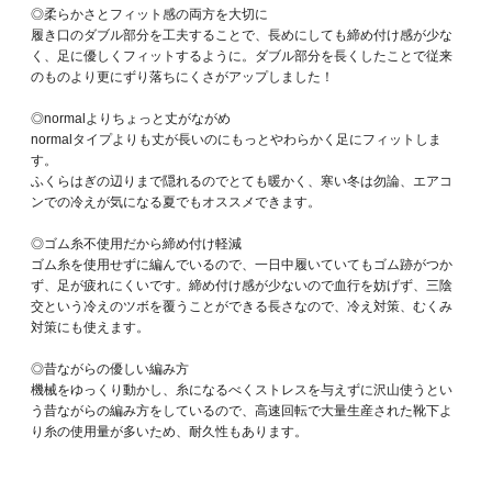
◎柔らかさとフィット感の両方を大切に
履き口のダブル部分を工夫することで、長めにしても締め付け感が少な
く、足に優しくフィットするように。ダブル部分を長くしたことで従来
のものより更にずり落ちにくさがアップしました！
◎normalよりちょっと丈がながめ
normalタイプよりも丈が長いのにもっとやわらかく足にフィットしま
す。
ふくらはぎの辺りまで隠れるのでとても暖かく、寒い冬は勿論、エアコ
ンでの冷えが気になる夏でもオススメできます。
◎ゴム糸不使用だから締め付け軽減
ゴム糸を使用せずに編んでいるので、一日中履いていてもゴム跡がつか
ず、足が疲れにくいです。締め付け感が少ないので血行を妨げず、三陰
交という冷えのツボを覆うことができる長さなので、冷え対策、むくみ
対策にも使えます。
◎昔ながらの優しい編み方
機械をゆっくり動かし、糸になるべくストレスを与えずに沢山使うとい
う昔ながらの編み方をしているので、高速回転で大量生産された靴下よ
り糸の使用量が多いため、耐久性もあります。