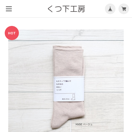
メ
ニ
ュ
ー
を
開
く