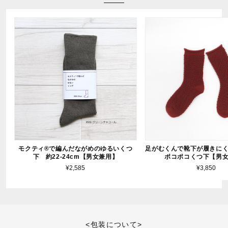
モクティ®︎で編んだながめのゆるいくつ
足がむくんで靴下が履きに
下 約22-24cm【男女兼用】
ポコポコくつ下【男
¥2,585
¥3,850
<包装について>