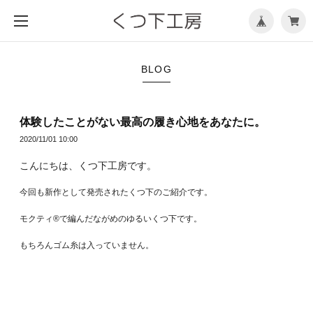
メ
ニ
ュ
ー
を
開
く
BLOG
体験したことがない最高の履き心地をあなたに。
2020/11/01 10:00
こんにちは、くつ下工房です。
今回も新作として発売されたくつ下のご紹介です。
モクティ®で編んだながめのゆるいくつ下です。
もちろんゴム糸は入っていません。