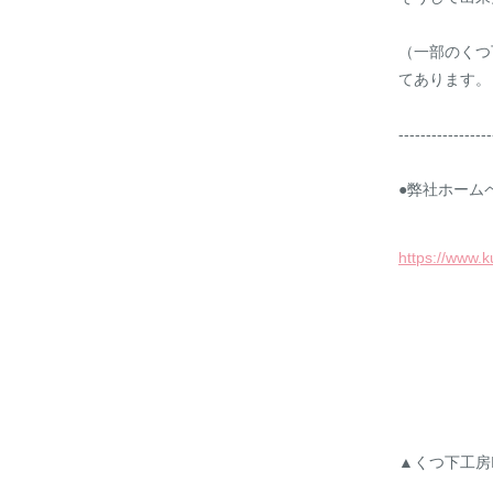
（一部のくつ
てあります。
-----------------
●弊社ホーム
https://www.
▲くつ下工房In