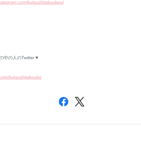
instagram.com/kutsushitakoubou/
中の人のTwitter▼
er.com/kutsushitakoubo